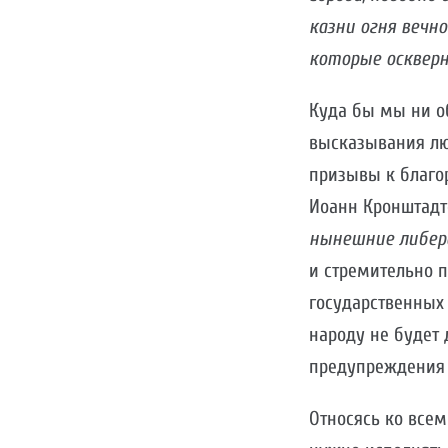
казни огня вечн
которые осквер
Куда бы мы ни о
высказывания лю
призывы к благо
Иоанн Кронштадтс
нынешние либера
и стремительно 
государственных 
народу не будет 
предупреждения 
Относясь ко всем