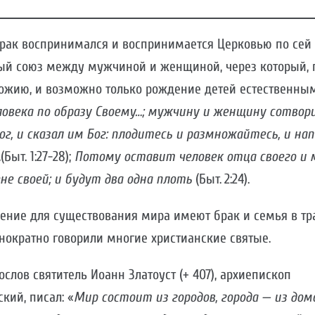
брак воспринимался и воспринимается Церковью по сей 
ый союз между мужчиной и женщиной, через который, 
ожию, и возможно только рождение детей естественны
ловека по образу Своему…; мужчину и женщину сотвори
ог, и сказал им Бог: плодитесь и размножайтесь, и на
…
(Быт. 1:27-28);
Потому оставит человек отца своего и 
не своей; и будут два одна плоть
(Быт. 2:24).
ачение для существования мира имеют брак и семья в т
нократно говорили многие христианские святые.
лов святитель Иоанн Златоуст (+ 407), архиепископ
кий, писал: «
Мир состоит из городов, города — из домо