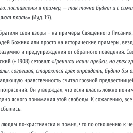
ого, поставлены в пример, — так точно будет и с си
няют плоть
» (Иуд. 1:7).
братили свои взоры – на примеры Священного Писания,
дей Божиих или просто на исторические примеры, вез
разумию и предупреждения от обратного поведения. С
кий (+ 1908) сетовал: «
Грешили наши предки, но грех г
лы, согрешая, стараются грех оправдать, будто бы о
падающую нравственность считал грозной предвестнице
потрясений. Он утверждал, что если власть ложно поним
дано ясного понимания этой свободы. К сожалению, все
сбылись.
 людям по-христиански и помня, что по отношению к че