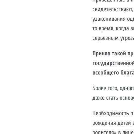
свидетельствуют
узаконивания одн
то время, когда 
серьезным угроза
Приняв такой п
государственной
всеобщего благ
Более того, одн
даже стать основ
Необходимость п
рождения детей в
родителя» в лице