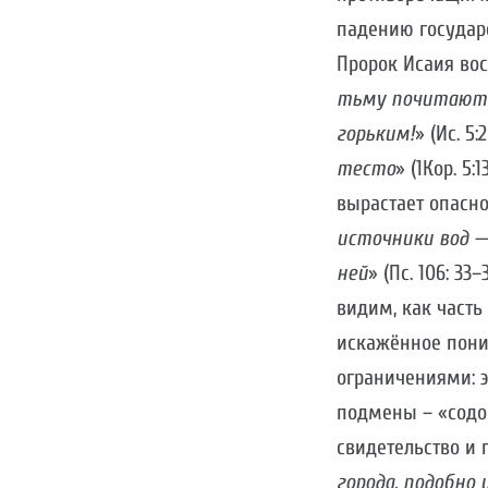
падению государ
Пророк Исаия вос
тьму почитают с
горьким!
» (Ис. 5
тесто
» (1Кор. 5
вырастает опасно
источники вод —
ней
» (Пс. 106: 3
видим, как часть
искажённое пони
ограничениями: э
подмены – «содом
свидетельство и
города, подобно