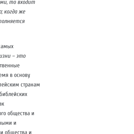
ми, то входит
; когда же
аполняется
 самых
изни – это
ственные
емя в основу
опейским странам
 библейских
ак
го общества и
вными и
ии общества и