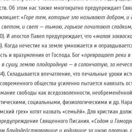
ств. Об этом нас также многократно предупреждает Свя
клицает: «
Горе тем, которые зло называют добром, и 
ветом, и свет — тьмою, горькое почитают сладким, 
:20). И апостол Павел предупреждает, что «
малая закваска
:13). Когда нечестие на земле умножается и оправдывается
сть и вразумления от Господа. Бог «
превращает реки в
 в сушу, землю плодородную — в солончатую, за нече
3–34). Складывается впечатление, что печальные уроки и
 современного общества усиленно пытается навязать о
мание свободы как вседозволенности, необременённо
тическими, социальными, физиологическими и др. Нара
ский грех» хотят назвать «семьёй». Для христиан дол
 предупреждение Священного Писания. «
Содом и Гоморр
 им блудодействовавшие и ходившие за иною плотию, 