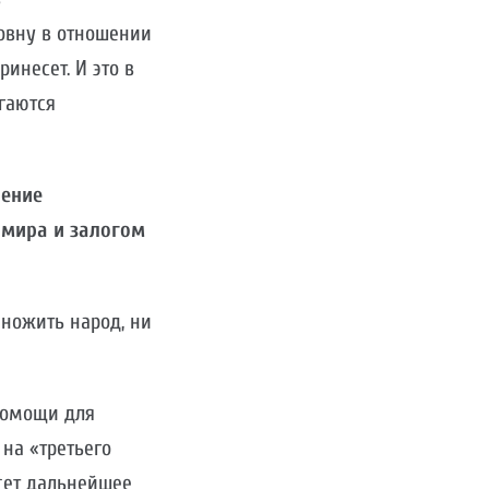
овну в отношении
инесет. И это в
гаются
нение
 мира и залогом
ножить народ, ни
помощи для
на «третьего
есет дальнейшее