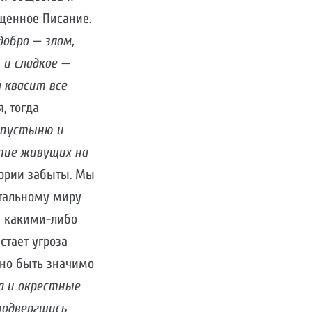
щенное Писание.
добро — злом,
и сладкое —
 квасит все
, тогда
 пустыню и
стие живущих на
стории забыты. Мы
стальному миру
й какими-либо
стает угроза
жно быть значимо
а и окрестные
подвергшись