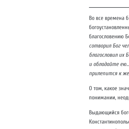
Во все времена 
богоустановленн
благословению Б
сотворил Бог че
благословил их Б
и обладайте ею
прилепится к же
О том, какое зн
понимании, неод
Выдающийся богос
Константинопольс