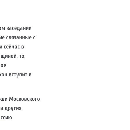
ном заседании
ие связанные с
и сейчас в
щиной, то,
вое
кон вступит в
кви Московского
 и других
иссию