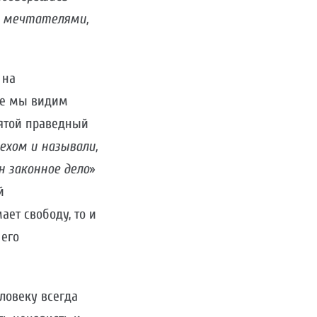
ми мечтателями,
 на
де мы видим
вятой праведный
рехом и называли,
н законное дело
»
й
ает свободу, то и
 его
ловеку всегда