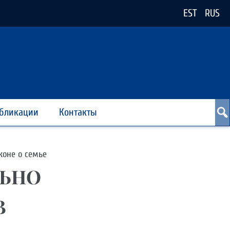
EST
RUS
бликации
Контакты
оне о семье
ЛЬНО
В