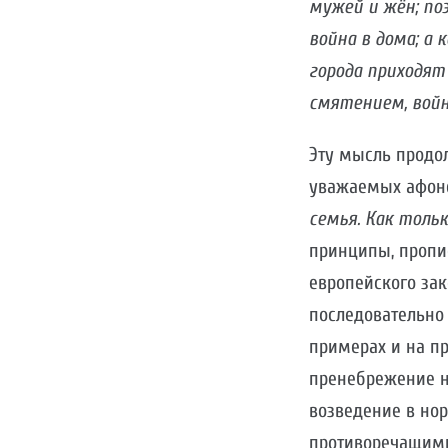
мужей и жён; по
война в дома; а
города приходят
смятением, войн
Эту мысль продол
уважаемых афонс
семья. Как толь
принципы, пропи
европейского зак
последовательно 
примерах и на п
пренебрежение н
возведение в нор
противоречащими 