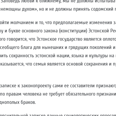
 Заповедь любви к ближнему, мы не должны испытыват
«немощны духом», но и не должны принять содомский г
йти молчанием и то, что предполагаемые изменения з
ху и букве основного закона (конституции) Эстонской Ре
го говорится, что Эстонское государство является опло
всеобщего блага для нынешних и грядущих поколений и
ить сохранность эстонской нации, языка и культуры на ве
указывается, что семья является основой сохранения и
записке к законопроекту сами ее составители признают
по правам человека не требует обязательного признани
днополых браков.
ояснительной записке данные социологических опросо