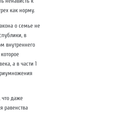
ь ненависть к
рех как норму.
акона о семье не
спублики, в
том внутреннего
 которое
ка, а в части 1
 приумножения
, что даже
я равенства
в