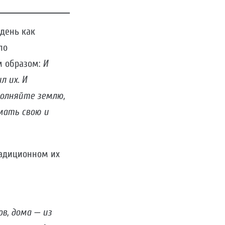
день как
по
м образом:
И
л их. И
полняйте землю,
мать свою и
радиционном их
в, дома — из