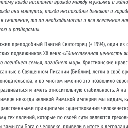
этому когда настанет вражда между мужьями и жёна
 когда они мятутся, тогда неспокойны бывают и города
 в смятение, то по необходимости и вся вселенная н
ою и раздорами
».
жил преподобный Паисий Святогорец (+ 1994), один из
ких подвижников XX века: «
Единственная ценность ж
ко погибнет семья, погибнет мир
». Христианские нрав
санные в Священном Писании (Библии), легли в своё вр
онодательства, и во многом именно это позволило евр
развиваться и иметь относительную стабильность. А на
римере некогда великой Римской империи мы видим, к
равственными принципами существования человеческо
му тех явлений, которые по своей сути являются грехо
замыслу Бога о человеке, привели в итоге к деградац