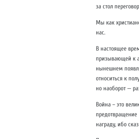
за стол перегово
Мы как христиан
нас.
В настоящее вре
призывающей к а
нынешнем появля
относиться к пол
но наоборот — ра
Война – это вели
предотвращение 
награду, ибо ска