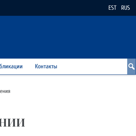
EST
RUS
бликации
Контакты
гения
ОНИИ