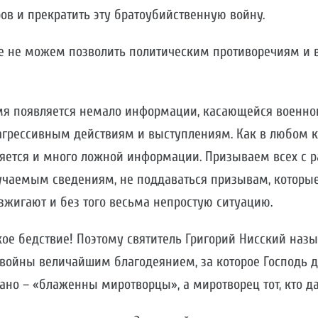
ров и прекратить эту братоубийственную войну.
е не можем позволить политическим противоречиям и 
мя появляется немало информации, касающейся военно
грессивным действиям и выступлениям. Как в любом ко
ется и много ложной информации. Призываем всех с 
учаемым сведениям, не поддаваться призывам, которые 
зжигают и без того весьма непростую ситуацию.
кое бедствие! Поэтому святитель Григорий Нисский назы
войны величайшим благодеянием, за которое Господь 
зано – «блаженны миротворцы», а миротворец тот, кто д