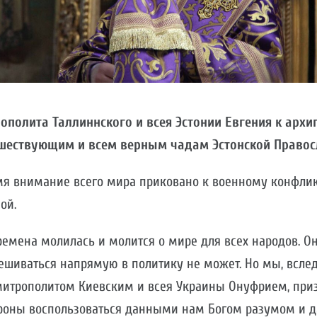
полита Таллиннского и всея Эстонии Евгения к архи
шествующим и всем верным чадам Эстонской Правос
мя внимание всего мира приковано к военному конфли
ной.
ремена молилась и молится о мире для всех народов. Он
ешиваться напрямую в политику не может. Но мы, вслед
итрополитом Киевским и всея Украины Онуфрием, при
оны воспользоваться данными нам Богом разумом и да