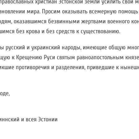
православных христиан Эстонской земли усилить свои 
ановлении мира. Просим оказывать всемерную помощь
дям, оказавшимся безвинными жертвами военного кон
имся без крова и без средств к существованию.
бы русский и украинский народы, имеющие общую мно
ящую к Крещению Руси святым равноапостольным княз
икшие противоречия и разделения, приведшие к ныне
оде,
иннский и всея Эстонии