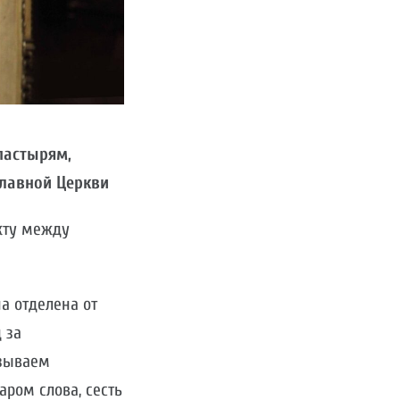
пастырям,
лавной Церкви
кту между
а отделена от
 за
зываем
ром слова, сесть