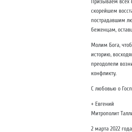
Призываем всех 
скорейшем восст
пострадавшим лю
беженцам, оставш
Молим Бога, что
историю, восход
преодолели возн
конфликту.
С любовью о Госп
+ Евгений
Митрополит Талл
2 марта 2022 года