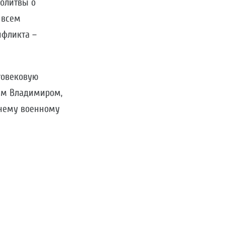
молитвы о
 всем
фликта –
говековую
ем Владимиром,
шнему военному