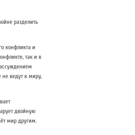
войне разделить
го конфликта и
нфликте, так и в
рассуждением
не ведут к миру,
вает
дарует двойную
аёт мир другим.