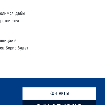
олимся, дабы
протоиерея
шница» в
тец Борис будет
КОНТАКТЫ