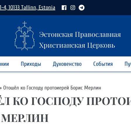
1-4, 10133 Tallinn, Estonia
Эстонская Православная
Христианская Церковь
рхии
Приходы
Духовенство
События
Пу
»
Отошёл ко Господу протоиерей Борис Мерлин
Л КО ГОСПОДУ ПРОТО
 МЕРЛИН