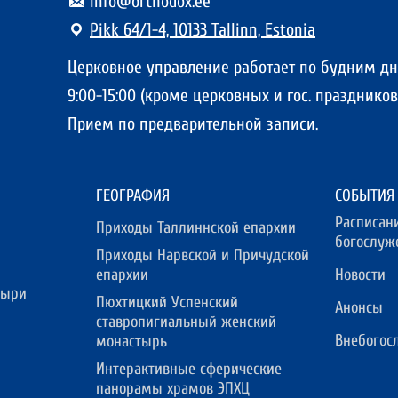
info@orthodox.ee
Pikk 64/1-4, 10133 Tallinn, Estonia
Церковное управление работает по будним д
9:00-15:00 (кроме церковных и гос. праздников)
Прием по предварительной записи.
ГЕОГРАФИЯ
СОБЫТИЯ
Расписан
Приходы Таллиннской епархии
богослуж
Приходы Нарвской и Причудской
епархии
Новости
тыри
Пюхтицкий Успенский
Анонсы
ставропигиальный женский
Внебогос
монастырь
Интерактивные сферические
панорамы храмов ЭПХЦ