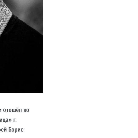
и отошёл ко
ца» г.
рей Борис