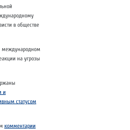
льной
международному
висти в обществе
на международном
еакции на угрозы
ержаны
и и
ивным статусом
ем
комментарии