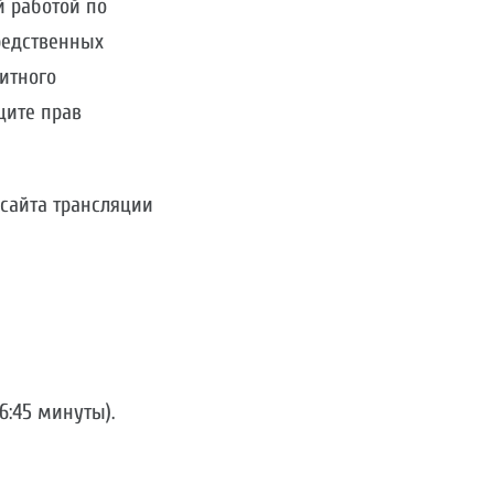
й работой по
редственных
итного
щите прав
сайта трансляции
6:45 минуты).