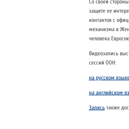
Со своей сторон
защите ее интер
контактов с офи
механизма в Жене
человека Евросою
Видеозапись выс
сессий ООН:
на русском язык
на английском я
Запись
также дос