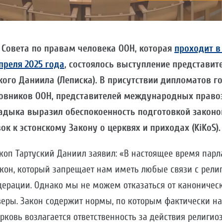
и Совета по правам человека ООН, которая
проходит в
преля 2025 года
, состоялось выступление представит
кого Даниила (Леписка). В присутствии дипломатов г
новников ООН, представителей международных прав
адыка выразил обеспокоенность подготовкой законо
ок к эстонскому Закону о церквях и приходах (KiKoS).
скоп Тартуский Даниил заявил: «В настоящее время пар
акон, который запрещает нам иметь любые связи с рел
ерации. Однако мы не можем отказаться от каноническо
веры. Закон содержит нормы, по которым фактически н
ковь возлагается ответственность за действия религио