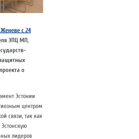
 Женеве с 24
еля ЭПЦ МП,
осударств-
озащитных
проекта о
ламент Эстонии
игиозным центром
й связи, так как
а Эстонскую
зных лидеров