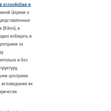
в ксенофобии и
вной Церкви о
представленные
(Kikos), в
одно избирать и
центрами за
ду
ятельно и без
труктуру,
ыми центрами.
я исповедания их
орически