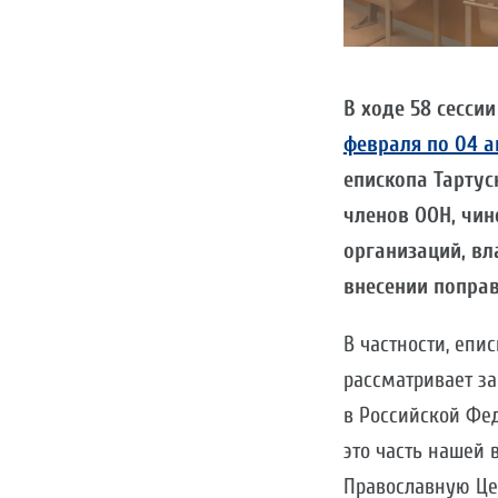
В ходе 58 сесси
февраля по 04 а
епископа Тартус
членов ООН, чи
организаций, вл
внесении поправ
В частности, епи
рассматривает з
в Российской Фед
это часть нашей 
Православную Цер