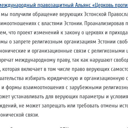
международный правозащитный Альянс «Церковь проти
мы получили обращение верующих Эстонской Правосла
аимоотношениях с властями Эстонии. Проанализировав 
ем, что проект изменений к закону о церквях и приходах 
ормы о запрете религиозным организациям Эстонии своб
анонические и организационные связи с религиозными 
оречат международному праву, так как нарушают свобо
 которая включает в том числе право верующих самосто
шательства избирать юридическую и организационную с
 и формы взаимоотношения с зарубежными религиозн
может устанавливать для верующих параметры и услови
ждений, не может запрещать или требовать отмены ист
онической связи.