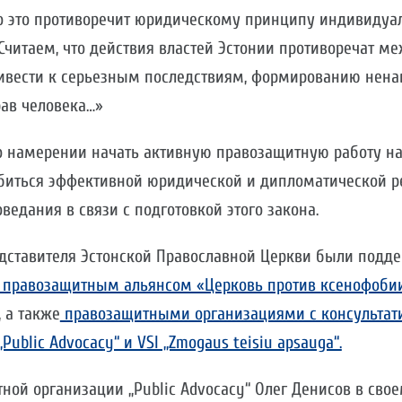
Но это противоречит юридическому принципу индивидуа
 Считаем, что действия властей Эстонии противоречат 
ривести к серьезным последствиям, формированию нена
ав человека…»
о намерении начать активную правозащитную работу 
обиться эффективной юридической и дипломатической р
ведания в связи с подготовкой этого закона.
дставителя Эстонской Православной Церкви были подд
правозащитным альянсом «Церковь против ксенофоби
, а также
правозащитными организациями с консультат
ublic Advocacy“ и VSI „Zmogaus teisiu apsauga“.
ной организации „Public Advocacy“ Олег Денисов в сво