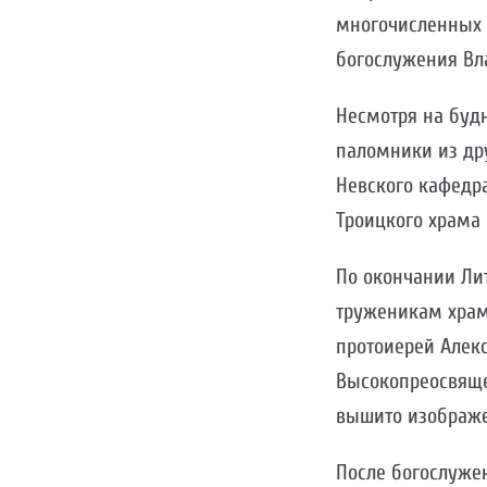
многочисленных г
богослужения Вл
Несмотря на буд
паломники из др
Невского кафедр
Троицкого храма 
По окончании Лит
труженикам храма
протоиерей Алек
Высокопреосвяще
вышито изображе
После богослужен