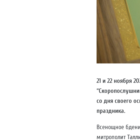
21 и 22 ноября 
“Скоропослушница
со дня своего о
праздника.
Всенощное бдени
митрополит Талли