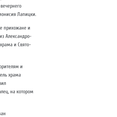
 вечернего
ионисия Лапицки.
ие прихожане и
из Александро-
храма и Свято-
ворителям и
тель храма
вил
лец, на котором
зан