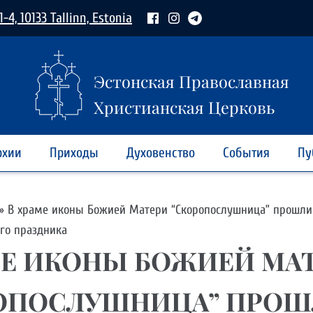
1-4, 10133 Tallinn, Estonia
Эстонская Православная
Христианская Церковь
рхии
Приходы
Духовенство
События
Пу
»
В храме иконы Божией Матери “Скоропослушница” прошли
го праздника
МЕ ИКОНЫ БОЖИЕЙ МА
ОПОСЛУШНИЦА” ПРО