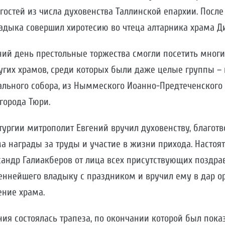
остей из числа духовенства Таллинской епархии. После
адыка совершил хиротесию во чтеца алтарника храма Д
ний день престольные торжества смогли посетить мног
угих храмов, среди которых были даже целые группы – 
ального собора, из Ныммеского Иоанно-Предтеченского 
города Тюри.
ургии митрополит Евгений вручил духовенству, благот
 награды за труды и участие в жизни прихода. Настоя
сандр Галиакберов от лица всех присутствующих поздра
ннейшего владыку с праздником и вручил ему в дар ор
ние храма.
ия состоялась трапеза, по окончании которой был пока