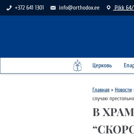
+372 641 1301
info@orthodox.ee
Pikk 64/
Церковь
Епа
Главная
»
Новости
случаю престольно
В ХРА
“СКОР