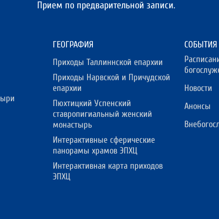
Прием по предварительной записи.
ГЕОГРАФИЯ
СОБЫТИЯ
Расписан
Приходы Таллиннской епархии
богослуж
Приходы Нарвской и Причудской
епархии
Новости
тыри
Пюхтицкий Успенский
Анонсы
ставропигиальный женский
Внебогос
монастырь
Интерактивные сферические
панорамы храмов ЭПХЦ
Интерактивная карта приходов
ЭПХЦ