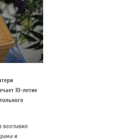
атери
мечает 10-летие
стольного
 возглавил
храма и