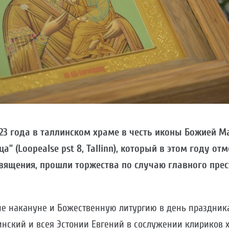
2023 года в таллинском храме в честь иконы Божией М
” (Loopealse pst 8, Tallinn), который в этом году от
священия, прошли торжества по случаю главного пре
е накануне и Божественную литургию в день праздника
нский и всея Эстонии Евгений в сослужении клириков 