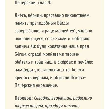
Печерской, глас 4:
Дне́сь, ве́рнии, пресла́вно ликовству́ем,
па́мять преподо́бныя Ва́ссы
соверша́юще, и ра́це моще́й ея́ уми́льно
покланя́ющеся, со слеза́ми и любо́вию
вопие́м е́й: бу́ди хода́таица на́ша пред
Бо́гом, огради́ моли́твами твои́ми
оби́тель и гра́д на́ш, в ско́рбех и печа́лех
на́м бу́ди уте́шительница, ты́ бо еси́
кре́пость ве́рным, и оби́тели Пско́во-
Пече́рския украше́ние.
Перевод:
Сегодня, верующие, радостно
торжествуем, празднуя память