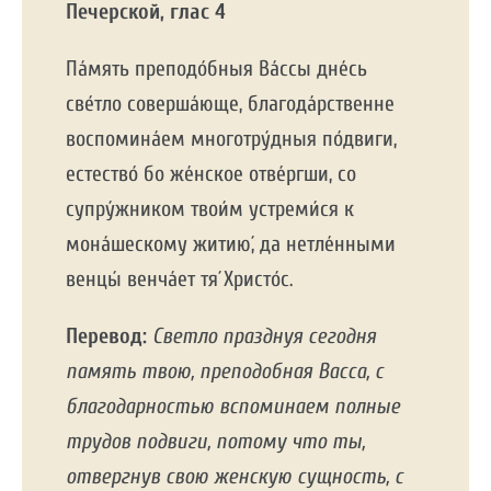
Печерской, глас 4
Па́мять преподо́бныя Ва́ссы дне́сь
све́тло соверша́юще, благода́рственне
воспомина́ем многотру́дныя по́двиги,
естество́ бо же́нское отве́ргши, со
супру́жником твои́м устреми́ся к
мона́шескому житию́, да нетле́нными
венцы́ венча́ет тя́ Христо́с.
Перевод:
Светло празднуя сегодня
память твою, преподобная Васса, с
благодарностью вспоминаем полные
трудов подвиги, потому что ты,
отвергнув свою женскую сущность, с