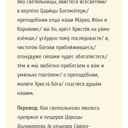
Я́ко свети́льницы, яви́стеся всесве́тлии/
в верте́пе Цари́цы Богома́тери,/
преподо́бнии отцы́ на́ши Ма́рко, Ио́но и
Корни́лие,/ вы́ бо, кре́ст Христо́в на ра́мо
взе́мше,/ усе́рдно тому́ после́довасте/ и,
чистото́ю Бо́гови прибли́жившеся,/
отону́дуже си́лами чуде́с обогати́стеся,/
те́м и мы́ любе́зно прибега́ем к ва́м и
уми́льно глаго́лем:/ о преподо́бнии,
моли́те Христа́ Бо́га/ спасти́ся душа́м
на́шим.
Перевод:
Как светильники явились
преяркие в пещерах Царицы
Богоматери (в пещерах Свято-