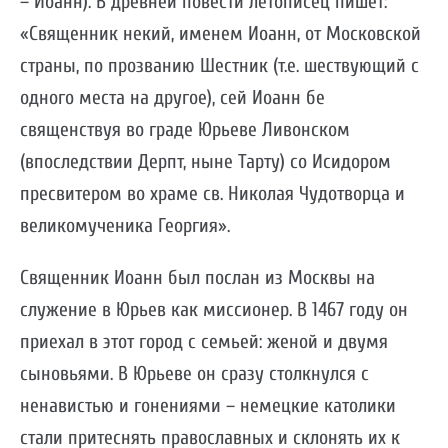
– Иоанн). В древней повести летописец пишет:
«Священник некий, именем Иоанн, от Московской
страны, по прозванию Шестник (т.е. шествующий с
одного места на другое), сей Иоанн бе
священствуя во граде Юрьеве Ливонском
(впоследствии Дерпт, ныне Тарту) со Исидором
пресвитером во храме св. Николая Чудотворца и
великомученика Георгия».
Священник Иоанн был послан из Москвы на
служение в Юрьев как миссионер. В 1467 году он
приехал в этот город с семьей: женой и двумя
сыновьями. В Юрьеве он сразу столкнулся с
ненавистью и гонениями – немецкие католики
стали притеснять православных и склонять их к