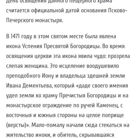
День освящения данного пещерного храма
считается официальной датой основания Псково-
Печерского монастыря.
В 1471 году в этом святом месте была явлена
икона Успения Пресвятой Богородицы. Во время
освящения церкви эта икона явила чудо: прозрела
слепая женщина. Это исцеление воодушевило
преподобного Иону и владельца здешней земли
Ивана Дементьева, который «даде своего имения
удел земли ко храму Пречистыя Богородицы и на
монастырское ограждение по ручей Каменец, с
восточныя и южныя стороны на целое поприще
(версты)». Мало-помалу начали сюда стекаться на
жительство иноки, и обитель, скрывавшаяся