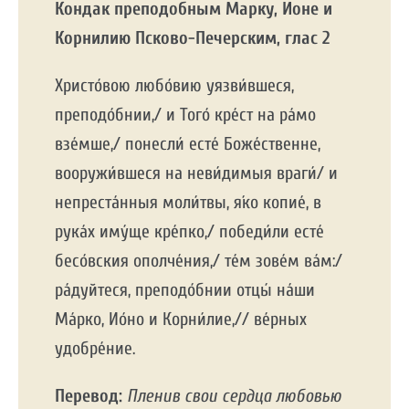
Кондак преподобным Марку, Ионе и
Корнилию Псково-Печерским,
глас 2
Христо́вою любо́вию уязви́вшеся,
преподо́бнии,/ и Того́ кре́ст на ра́мо
взе́мше,/ понесли́ есте́ Боже́ственне,
вооружи́вшеся на неви́димыя враги́/ и
непреста́нныя моли́твы, я́ко копие́, в
рука́х иму́ще кре́пко,/ победи́ли есте́
бесо́вския ополче́ния,/ те́м зове́м ва́м:/
ра́дуйтеся, преподо́бнии отцы́ на́ши
Ма́рко, Ио́но и Корни́лие,// ве́рных
удобре́ние.
Перевод:
Пленив свои сердца любовью