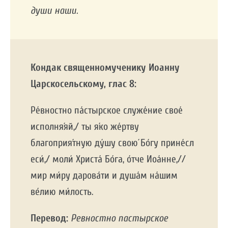
души наши.
Кондак священномученику Иоанну
Царскосельскому,
глас 8:
Ре́вностно па́стырское служе́ние свое́
исполня́яй,/ ты я́ко же́ртву
благоприя́тную ду́шу свою́ Бо́гу прине́сл
еси́,/ моли́ Христа́ Бо́га, о́тче Иоа́нне,//
мир ми́ру дарова́ти и душа́м на́шим
ве́лию ми́лость.
Перевод:
Ревностно пастырское