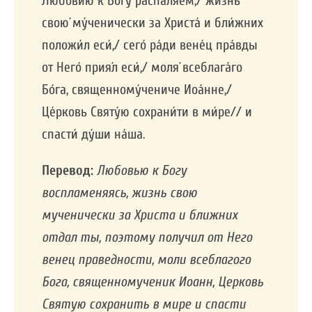
Любо́вию к Бо́гу распаля́ем,/ жизнь
свою́ му́ченически за Христа́ и бли́жних
положи́л еси́,/ сего́ ра́ди вене́ц пра́вды
от Него́ прия́л еси́,/ моля́ всеблага́го
Бо́га, священному́чениче Иоа́нне,/
Це́рковь Святу́ю сохрани́ти в ми́ре// и
спасти́ ду́ши на́ша.
Перевод:
Любовью к Богу
воспламеняясь, жизнь свою
мученически за Христа и ближних
отдал ты, поэтому получил от Него
венец праведности, моли всеблагого
Бога, священномученик Иоанн, Церковь
Святую сохранить в мире и спасти