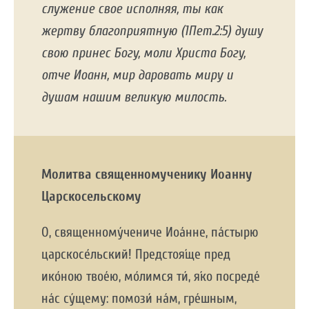
служение свое исполняя, ты как
жертву благоприятную (1Пет.2:5) душу
свою принес Богу, моли Христа Богу,
отче Иоанн, мир даровать миру и
душам нашим великую милость.
Молитва священномученику Иоанну
Царскосельскому
О, священному́чениче Иоа́нне, па́стырю
царскосе́льский! Предстоя́ще пред
ико́ною твое́ю, мо́лимся ти́, я́ко посреде́
на́с су́щему: помози́ на́м, гре́шным,