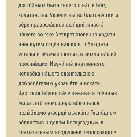
досто́йным бы́ти твоего́ о на́с к Бо́гу
хода́тайства. Укрепи́ ны́ во благоче́стии и
ве́ре правосла́вной вся́ дни́ живота́
на́шего во е́же безпреткнове́нно ходи́ти
на́м путе́м отце́в на́ших и соблюда́ти
уста́вы и обы́чаи святы́х, в земли́ на́шей
просия́вших. Научи́ ны́ вну́тренняго
челове́ка на́шего ева́нгельскою
доброде́телию украша́ти и иска́ти
Ца́рствия Бо́жия па́че земны́х и тле́нных
ми́ра сего́; немощну́ю во́лю на́шу
незы́блемо утверди́ в зако́не Госпо́днем;
ре́вностию к дело́м богоуго́дным и
спаси́тельным воодушеви́ теплохла́дное