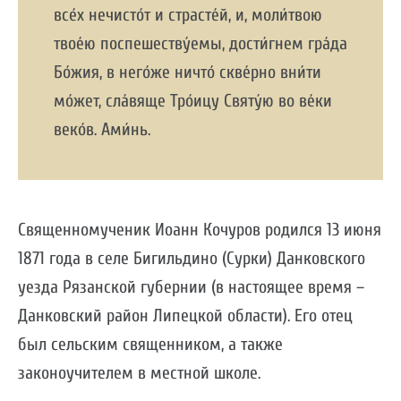
все́х нечисто́т и страсте́й, и, моли́твою
твое́ю поспешеству́емы, дости́гнем гра́да
Бо́жия, в него́же ничто́ скве́рно вни́ти
мо́жет, сла́вяще Тро́ицу Святу́ю во ве́ки
веко́в. Ами́нь.
Священномученик Иоанн Кочуров родился 13 июня
1871 года в селе Бигильдино (Сурки) Данковского
уезда Рязанской губернии (в настоящее время –
Данковский район Липецкой области). Его отец
был сельским священником, а также
законоучителем в местной школе.