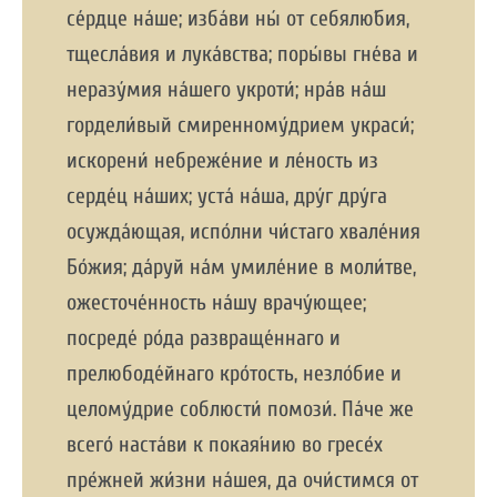
се́рдце на́ше; изба́ви ны́ от себялю́бия,
тщесла́вия и лука́вства; поры́вы гне́ва и
неразу́мия на́шего укроти́; нра́в на́ш
гордели́вый смиренному́дрием украси́;
искорени́ небреже́ние и ле́ность из
серде́ц на́ших; уста́ на́ша, дру́г дру́га
осужда́ющая, испо́лни чи́стаго хвале́ния
Бо́жия; да́руй на́м умиле́ние в моли́тве,
ожесточе́нность на́шу врачу́ющее;
посреде́ ро́да развраще́ннаго и
прелюбоде́йнаго кро́тость, незло́бие и
целому́дрие соблюсти́ помози́. Па́че же
всего́ наста́ви к покая́нию во гресе́х
пре́жней жи́зни на́шея, да очи́стимся от