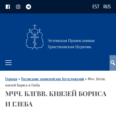
EST
RUS
Эстонская Православная
Христианская Церковь
Главная
»
Расписание архиерейских богослужений
»
Мчч. блгвв.
князей Бориса и Глеба
МЧЧ. БЛГВВ. КНЯЗЕЙ БОРИСА
И ГЛЕБА