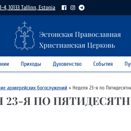
1-4, 10133 Tallinn, Estonia
Эстонская Православная
Христианская Церковь
рхии
Приходы
Духовенство
События
Пу
ние архиерейских богослужений
»
Неделя 23-я по Пятидесятн
Я 23-Я ПО ПЯТИДЕСЯТ