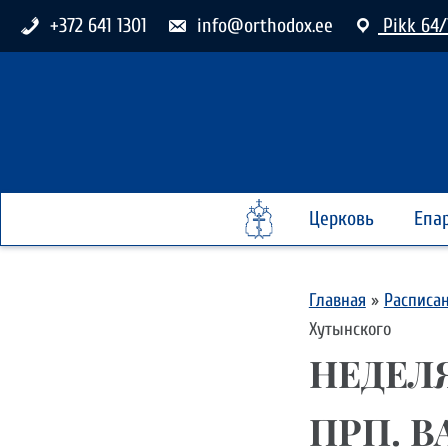
+372 641 1301
info@orthodox.ee
Pikk 64/
Церковь
Епа
Главная
»
Расписа
Хутынского
НЕДЕЛ
ПРП. 