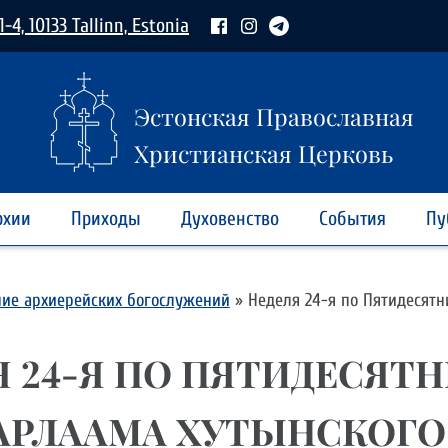
1-4, 10133 Tallinn, Estonia
Эстонская Православная
Христианская Церковь
рхии
Приходы
Духовенство
События
Пу
ние архиерейских богослужений
»
Неделя 24-я по Пятидесятн
Я 24-Я ПО ПЯТИДЕСЯТН
ВАРЛААМА ХУТЫНСКОГО