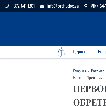
+372 641 1301
info@orthodox.ee
Pikk 64/
Церковь
Епа
Главная
»
Расписа
Иоанна Предтечи
ПЕРВОЕ
ОБРЕТ