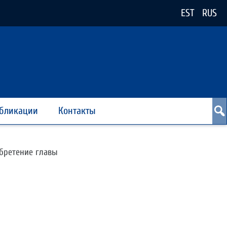
EST
RUS
бликации
Контакты
 обретение главы