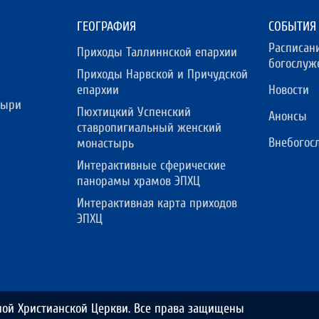
ГЕОГРАФИЯ
СОБЫТИЯ
Расписан
Приходы Таллиннской епархии
богослуж
Приходы Нарвской и Причудской
епархии
Новости
тыри
Пюхтицкий Успенский
Анонсы
ставропигиальный женский
Внебогос
монастырь
Интерактивные сферические
панорамы храмов ЭПХЦ
Интерактивная карта приходов
ЭПХЦ
ной Христианской Церкви. Все права защищены