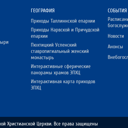
ГЕОГРАФИЯ
СОБЫТИЯ
Расписан
Приходы Таллиннской епархии
богослуж
Приходы Нарвской и Причудской
епархии
Новости
тыри
Пюхтицкий Успенский
Анонсы
ставропигиальный женский
Внебогос
монастырь
Интерактивные сферические
панорамы храмов ЭПХЦ
Интерактивная карта приходов
ЭПХЦ
ной Христианской Церкви. Все права защищены