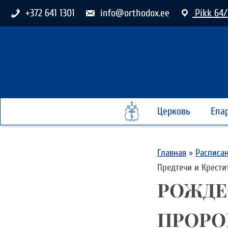
+372 641 1301
info@orthodox.ee
Pikk 64/
Церковь
Епа
Главная
»
Расписа
Предтечи и Крести
РОЖДЕ
ПРОРО