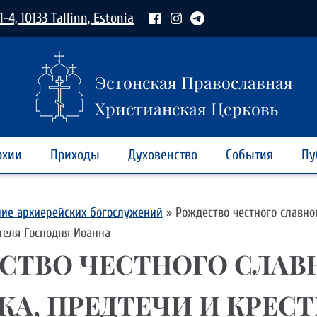
1-4, 10133 Tallinn, Estonia
Эстонская Православная
Христианская Церковь
рхии
Приходы
Духовенство
События
Пу
ние архиерейских богослужений
»
Рождество честного славно
теля Господня Иоанна
СТВО ЧЕСТНОГО СЛАВ
КА, ПРЕДТЕЧИ И КРЕС