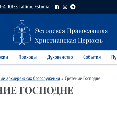
1-4, 10133 Tallinn, Estonia
Эстонская Православная
Христианская Церковь
рхии
Приходы
Духовенство
События
Пу
ние архиерейских богослужений
»
Сретение Господне
НИЕ ГОСПОДНЕ