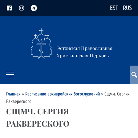
EST
RUS
Эстонская Православная
Христианская Церковь
Главная
»
Расписание архиерейских богослужений
»
Сщмч. Сергия
Раквереского
СЩМЧ. СЕРГИЯ
РАКВЕРЕСКОГО