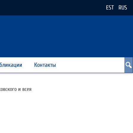
EST
RUS
бликации
Контакты
ковского и всея