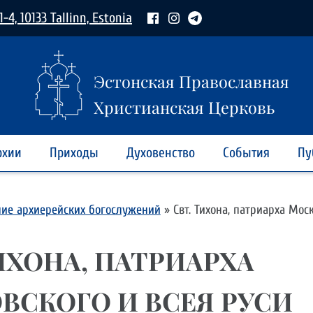
1-4, 10133 Tallinn, Estonia
Эстонская Православная
Христианская Церковь
рхии
Приходы
Духовенство
События
Пу
ние архиерейских богослужений
»
Свт. Тихона, патриарха Мос
ИХОНА, ПАТРИАРХА
ВСКОГО И ВСЕЯ РУСИ