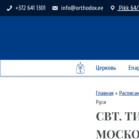
+372 641 1301
info@orthodox.ee
Pikk 64/
Церковь
Епа
Главная
»
Расписа
Руси
СВТ. Т
МОСКО