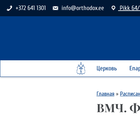
+372 641 1301
info@orthodox.ee
Pikk 64/
Церковь
Епа
Главная
»
Расписа
ВМЧ. 