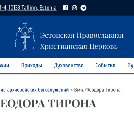
1-4, 10133 Tallinn, Estonia
Эстонская Православная
Христианская Церковь
рхии
Приходы
Духовенство
События
Пу
ние архиерейских богослужений
»
Вмч. Феодора Тирона
ФЕОДОРА ТИРОНА