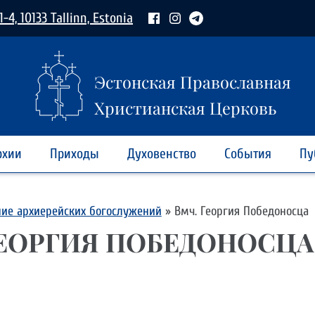
1-4, 10133 Tallinn, Estonia
Эстонская Православная
Христианская Церковь
рхии
Приходы
Духовенство
События
Пу
ние архиерейских богослужений
»
Вмч. Георгия Победоносца
ГЕОРГИЯ ПОБЕДОНОСЦА