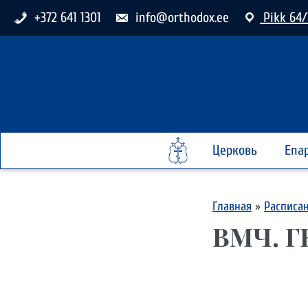
+372 641 1301
info@orthodox.ee
Pikk 64/
Церковь
Епа
Главная
»
Расписа
ВМЧ. 