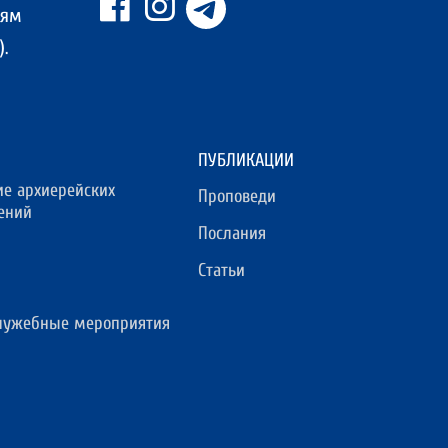
ням
.
ПУБЛИКАЦИИ
ие архиерейских
Проповеди
ений
Послания
Статьи
лужебные мероприятия