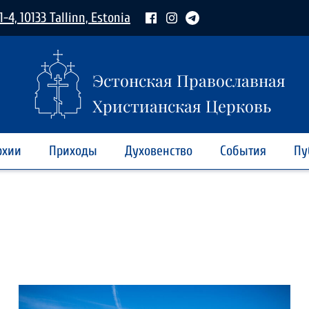
1-4, 10133 Tallinn, Estonia
Эстонская Православная
Христианская Церковь
рхии
Приходы
Духовенство
События
Пу