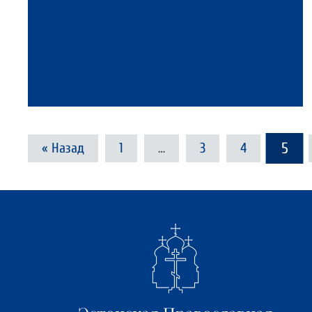
5
«
Назад
1
…
3
4